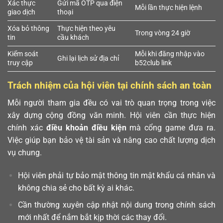
Xác thực
Gửi mã OTP qua điện
Mỗi lần thực hiện lệnh
giao dịch
thoại
Xóa bỏ thông
Thực hiện theo yêu
Trong vòng 24 giờ
tin
cầu khách
Kiểm soát
Mỗi khi đăng nhập vào
Ghi lại lịch sử địa chỉ
truy cập
b52club link
Trách nhiệm của hội viên tại chính sách an toàn
Mỗi người tham gia đều có vai trò quan trọng trong việc
xây dựng cộng đồng văn minh. Hội viên cần thực hiện
chính xác
điều khoản điều kiện
mà cổng game đưa ra.
Việc giúp bạn bảo vệ tài sản và nâng cao chất lượng dịch
vụ chung.
Hội viên phải tự bảo mật thông tin mật khẩu cá nhân và
không chia sẻ cho bất kỳ ai khác.
Cần thường xuyên cập nhật nội dung trong chính sách
mới nhất để nắm bắt kịp thời các thay đổi.