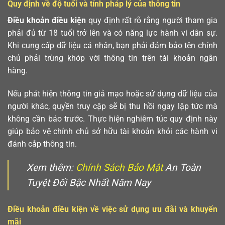
Quy định về độ tuổi và tính pháp lý của thông tin
Điều khoản điều kiện
quy định rất rõ rằng người tham gia
phải đủ từ 18 tuổi trở lên và có năng lực hành vi dân sự.
Khi cung cấp dữ liệu cá nhân, bạn phải đảm bảo tên chính
chủ phải trùng khớp với thông tin trên tài khoản ngân
hàng.
Nếu phát hiện thông tin giả mạo hoặc sử dụng dữ liệu của
người khác, quyền truy cập sẽ bị thu hồi ngay lập tức mà
không cần báo trước. Thực hiện nghiêm túc quy định này
giúp bảo vệ chính chủ sở hữu tài khoản khỏi các hành vi
đánh cắp thông tin.
Xem thêm:
Chính Sách Bảo Mật
An Toàn
Tuyệt Đối Bậc Nhất Năm Nay
Điều khoản điều kiện về việc sử dụng ưu đãi và khuyến
mãi