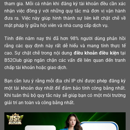
tham gia. Mỗi cá nhân khi đăng ký tài khoản đều cần xác
nhận việc đồng ý với những quy tắc mà đơn vị vận hành
đưa ra. Việc này giúp hình thành sự liên kết chặt chẽ về
mặt pháp lý giữa hội viên và nhà cung cấp dịch vụ.
Tính đến năm nay thì đã hơn 98% người dùng phản hồi
rằng các quy định này rất dễ hiểu và mang tính thực tế
cao. Sự chặt chẽ trong nội dung
điều khoản điều kiện
tại
B52Club
giúp ngăn chặn các vấn đề liên quan đến tranh
chấp tài khoản hoặc giao dịch.
Bạn cần lưu ý rằng mỗi địa chỉ IP chỉ được phép đăng ký
một tài khoản duy nhất để đảm bảo tính công bằng nhất.
Khi tuân thủ bộ quy tắc này sẽ giúp bạn có một môi trường
giải trí an toàn và công bằng nhất.