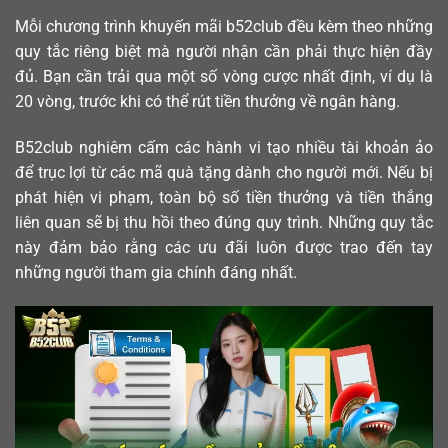
Mỗi chương trình khuyến mãi b52club
đều kèm theo những
quy tắc riêng biệt mà người nhận cần phải thực hiện đầy
đủ. Bạn cần trải qua một số vòng cược nhất định, ví dụ là
20 vòng, trước khi có thể rút tiền thưởng về ngân hàng.
B52club
nghiêm cấm các hành vi tạo nhiều tài khoản ảo
để trục lợi từ các mã quà tặng dành cho người mới. Nếu bị
phát hiện vi phạm, toàn bộ số tiền thưởng và tiền thắng
liên quan sẽ bị thu hồi theo đúng quy trình. Những quy tắc
này đảm bảo rằng các ưu đãi luôn được trao đến tay
những người tham gia chính đáng nhất.