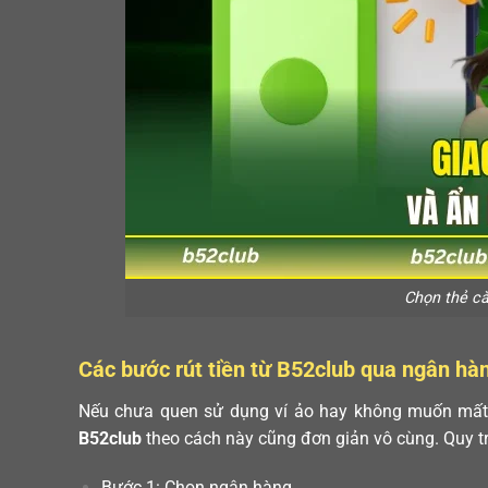
Chọn thẻ cà
Các bước rút tiền từ B52club qua ngân hà
Nếu chưa quen sử dụng ví ảo hay không muốn mất 
B52club
theo cách này cũng đơn giản vô cùng. Quy tr
Bước 1: Chọn ngân hàng.