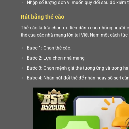
Nhập số lượng đơn vị muốn quy đổi sau đó kiểm tr
Rút bằng thẻ cào
Thẻ cào là lựa chọn ưu tiên dành cho những người c
thẻ của các nhà mạng lớn tại Việt Nam một cách tức 
Bước 1: Chọn thẻ cào.
Bước 2: Lựa chọn nhà mạng
Bước 3: Chọn mệnh giá thẻ tương ứng và trong h
Bước 4: Nhấn nút đổi thẻ để nhận ngay số seri cùng