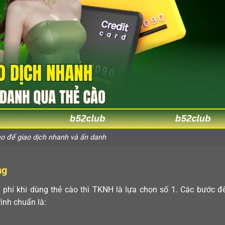
o để giao dịch nhanh và ẩn danh
ng
phí khi dùng thẻ cào thì TKNH là lựa chọn số 1. Các bước 
ình chuẩn là: