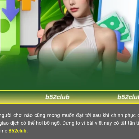
người chơi nào cũng mong muốn đạt tới sau khi chinh phục 
iao dịch có thể hơi bỡ ngỡ. Đừng lo vì bài viết này có tất tần 
game
B52club
.