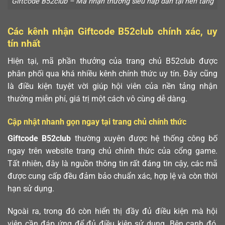
Giftcode B52club – Mã nhận thưởng siêu hấp dẫn tại nền tảng
Các kênh nhận Giftcode B52club chính xác, uy
tín nhất
Hiện tại, mã phần thưởng của trang chủ B52club được
phân phối qua khá nhiều kênh chính thức uy tín. Đây cũng
là điều kiện tuyệt vời giúp hội viên của nền tảng nhận
thưởng miễn phí, giá trị một cách vô cùng dễ dàng.
Cập nhật nhanh gọn ngay tại trang chủ chính thức
Giftcode B52club
thường xuyên được hệ thống công bố
ngay trên website trang chủ chính thức của cổng game.
Tất nhiên, đây là nguồn thông tin rất đáng tin cậy, các mã
được cung cấp đều đảm bảo chuẩn xác, hợp lệ và còn thời
hạn sử dụng.
Ngoài ra, trong đó còn hiển thị đầy đủ điều kiện mà hội
viên cần đáp ứng để đủ điều kiện sử dụng. Bên cạnh đó,