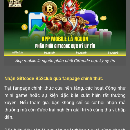
App mobile là nguồn phân phối Giftcode cực kỳ uy tín
Nhận Giftcode B52club qua fanpage chính thức
Tại fanpage chính thức của nền tảng, các hoạt động như
mini game hoặc sự kiện đặc biệt xuất hiện rất thường
xuyên. Nếu tham gia, bạn không chỉ có cơ hội nhận mã
thưởng mà còn được trải nghiệm giải trí vô cùng thú vị, hấp
dẫn.