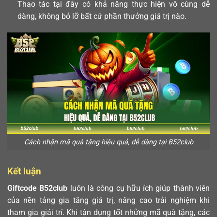
Thao tác tại đây có khả năng thực hiện vô cùng dễ
dàng, không bỏ lỡ bất cứ phần thưởng giá trị nào.
Cách nhận mã quà tặng hiệu quả, dễ dàng tại B52club
Kết luận
Giftcode B52club
luôn là công cụ hữu ích giúp thành viên
của nền tảng gia tăng giá trị, nâng cao trải nghiệm khi
tham gia giải trí. Khi tận dụng tốt những mã quà tặng, các