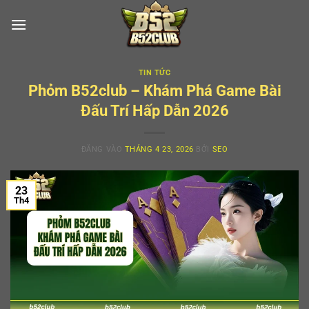
Bỏ
qua
nội
dung
TIN TỨC
Phỏm B52club – Khám Phá Game Bài
Đấu Trí Hấp Dẫn 2026
ĐĂNG VÀO
THÁNG 4 23, 2026
BỞI
SEO
23
Th4