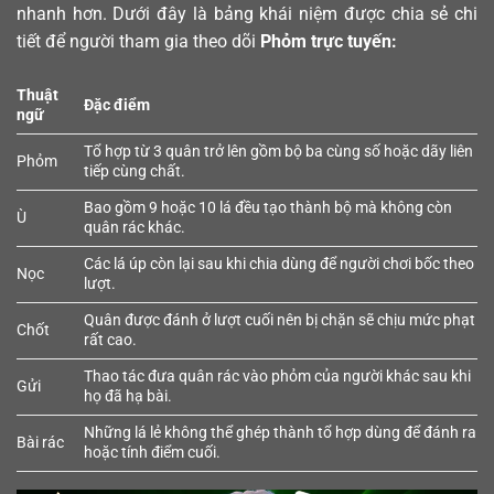
nhanh hơn. Dưới đây là bảng khái niệm được chia sẻ chi
tiết để người tham gia theo dõi
Phỏm trực tuyến:
Thuật
Đặc điểm
ngữ
Tổ hợp từ 3 quân trở lên gồm bộ ba cùng số hoặc dãy liên
Phỏm
tiếp cùng chất.
Bao gồm 9 hoặc 10 lá đều tạo thành bộ mà không còn
Ù
quân rác khác.
Các lá úp còn lại sau khi chia dùng để người chơi bốc theo
Nọc
lượt.
Quân được đánh ở lượt cuối nên bị chặn sẽ chịu mức phạt
Chốt
rất cao.
Thao tác đưa quân rác vào phỏm của người khác sau khi
Gửi
họ đã hạ bài.
Những lá lẻ không thể ghép thành tổ hợp dùng để đánh ra
Bài rác
hoặc tính điểm cuối.