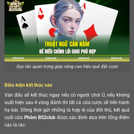
Quy tắc quan trọng giúp nâng cao hiệu quả đặt cược
Điều kiện kết thúc ván
Ván đấu sẽ kết thúc ngay nếu có người chơi Ù, nếu không
xuất hiện sau 4 vòng đánh thì tất cả cửa cược sẽ tiến hành
hạ bài. Đồng thời gửi những lá hợp lệ của đối thủ, kết quả
cuối cửa
Phỏm B52club
được xác định dựa trên tổng điểm
các lá rác.