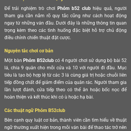
Để trải nghiệm trò chơi
Phỏm
b52 club
hiệu quả, người
tham gia cần nắm rõ quy tắc cũng như cách hoạt động
ngay từ những ván đầu. Dưới đây là những thông tin quan
trọng kèm theo các tình huống đặc biệt hỗ trợ chủ động
điều chỉnh chiến thuật đặt cược.
Nguyên tắc chơi cơ bản
Một bàn
Phỏm B52club
có 4 người chơi sử dụng bộ bài 52
lá, chia 9 quân cho mỗi cửa và 10 với người đi đầu. Mục
tiêu là tạo bộ hợp lệ từ các 3 lá cùng giá trị hoặc chuỗi liên
tiếp đồng chất để giảm điểm của quân rác. Người tham gia
lần lượt đánh, cửa tiếp theo có thể ăn hoặc bốc nọc để
hoàn thiện và kết thúc khi có ù hoặc hạ bài.
Các thuật ngữ Phỏm B52club
Bên cạnh quy luật cơ bản, thành viên cần tìm hiểu về thuật
ngữ thường xuất hiện trong mỗi ván bài để thao tác trở nên