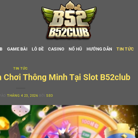
B
GAME BÀI
LÔ ĐỀ
CASINO
NỔ HŨ
HƯỚNG DẪN
TIN TỨC
TIN TỨC
 Chơi Thông Minh Tại Slot B52club
VÀO
THÁNG 4 23, 2026
BỞI
SEO