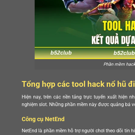
Phần mềm hack n
Tổng hợp các tool hack nổ hũ đi
Hiện nay, trên các nền tảng trực tuyến xuất hiện nh
nghiệm slot. Những phần mềm này được quảng bá với 
Công cụ NetEnd
NetEnd là phần mềm hỗ trợ người chơi theo dõi tín 