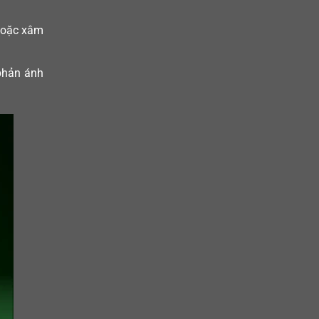
 hoặc xâm
phản ánh