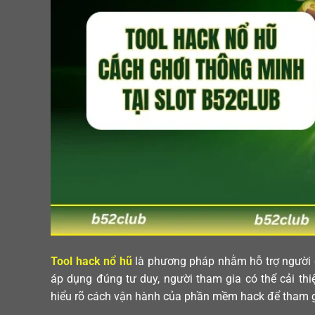
Tool hack nổ hũ
là phương pháp nhằm hỗ trợ người ch
áp dụng đúng tư duy, người tham gia có thể cải thi
hiểu rõ cách vận hành của phần mềm hack để tham 