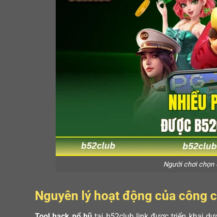
Người chơi chọn 
Nguyên lý hoạt động của công c
Tool hack nổ hũ
tại b52club link được triển khai 