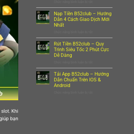
Chức năng bình luận bị tắt
ở
Thành
Đăng
Quy
Nhập
Trình
Nạp Tiền B52club – Hướng
23
B52club
Chỉ
Dẫn 4 Cách Giao Dịch Mới
Th4
–
Trong
Nhất
Thế
Tích
Chức năng bình luận bị tắt
ở
Giới
Tắc
Nạp
Chơi
Tiền
Game
Rút Tiền B52club – Quy
23
B52club
Đẳng
Trình Siêu Tốc 2 Phút Cực
Th4
–
Cấp
Dễ Dàng
Hướng
Nhất
Chức năng bình luận bị tắt
ở
Dẫn
2026
Rút
4
Tiền
Cách
Tải App B52club – Hướng
23
B52club
Giao
Dẫn Chuẩn Trên IOS &
Th4
–
Dịch
Android
Quy
Mới
Chức năng bình luận bị tắt
ở
Trình
Nhất
Tải
Siêu
App
Tốc
B52club
2
slot. Khi
–
Phút
 giúp bạn
Hướng
Cực
Dẫn
Dễ
Chuẩn
Dàng
Trên