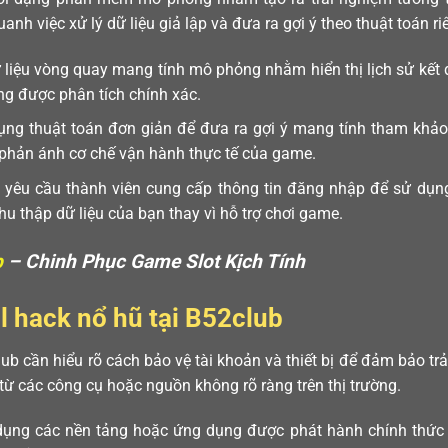
nh việc xử lý dữ liệu giả lập và đưa ra gợi ý theo thuật toán ri
ữ liệu vòng quay mang tính mô phỏng nhằm hiển thị lịch sử kết 
ng được phân tích chính xác.
ng thuật toán đơn giản để đưa ra gợi ý mang tính tham khảo
g phản ánh cơ chế vận hành thực tế của game.
yêu cầu thành viên cung cấp thông tin đăng nhập để sử dụn
hu thập dữ liệu của bạn thay vì hỗ trợ chơi game.
b
– Chinh Phục Game Slot Kịch Tính
l hack nổ hũ tại B52club
lub cần hiểu rõ cách bảo vệ tài khoản và thiết bị để đảm bảo tr
 từ các công cụ hoặc nguồn không rõ ràng trên thị trường.
dụng các nền tảng hoặc ứng dụng được phát hành chính thức 