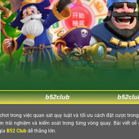
ơi trong việc quan sát quy luật và tối ưu cách đặt cược trong 
ện trải nghiệm và kiểm soát trong từng vòng quay. Bài viết sẽ
gia
B52 Club
dễ thắng lớn.