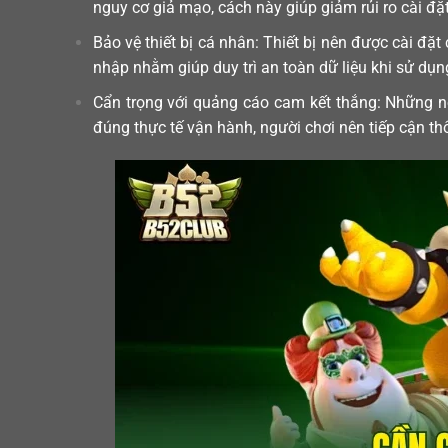
nguy cơ giả mạo, cách này giúp giảm rủi ro cài đặt
Bảo vệ thiết bị cá nhân: Thiết bị nên được cài đ
nhập nhằm giúp duy trì an toàn dữ liệu khi sử dụ
Cẩn trọng với quảng cáo cam kết thắng: Những n
đúng thực tế vận hành, người chơi nên tiếp cận th