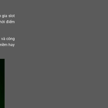
IOS
&
Android
 gia slot
thời điểm
n và công
n mềm hay