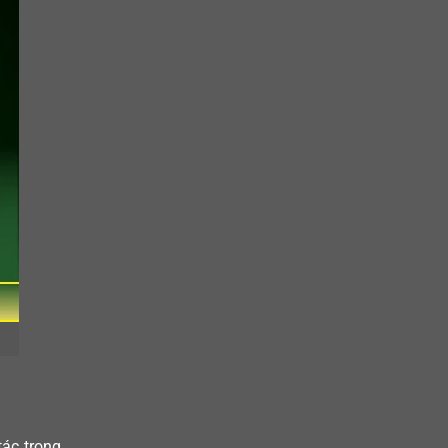
ác trong