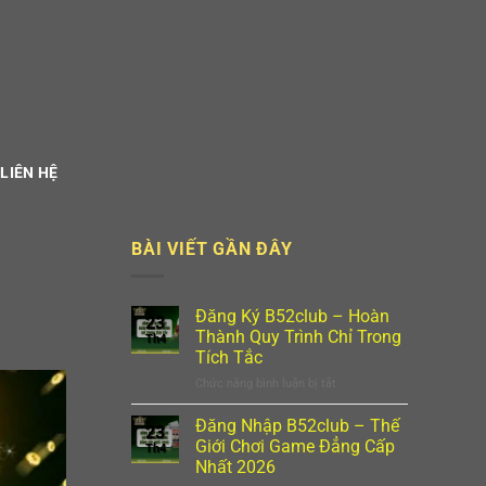
LIÊN HỆ
BÀI VIẾT GẦN ĐÂY
Đăng Ký B52club – Hoàn
23
Thành Quy Trình Chỉ Trong
Th4
Tích Tắc
Chức năng bình luận bị tắt
ở
Đăng
Ký
Đăng Nhập B52club – Thế
23
B52club
Giới Chơi Game Đẳng Cấp
Th4
–
Nhất 2026
Hoàn